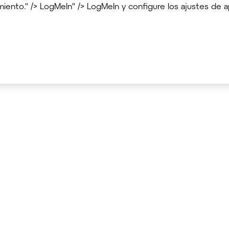
miento." />
LogMeIn" />
LogMeIn y configure los ajustes de a