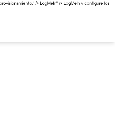
provisionamiento." />
LogMeIn" />
LogMeIn y configure los